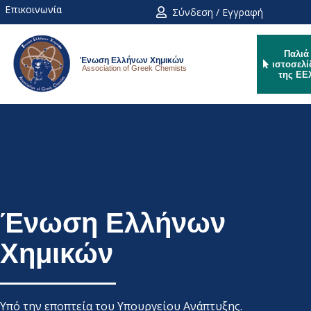
Επικοινωνία
Σύνδεση / Εγγραφή
Παλιά
Ένωση Ελλήνων Χημικών
ιστοσελί
Association of Greek Chemists
της ΕΕ
Ένωση Ελλήνων
Χημικών
Υπό την εποπτεία του Υπουργείου Ανάπτυξης.